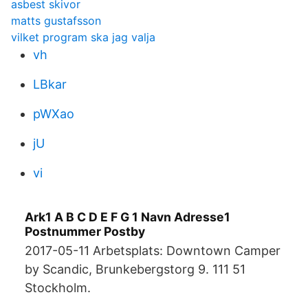
asbest skivor
matts gustafsson
vilket program ska jag valja
vh
LBkar
pWXao
jU
vi
Ark1 A B C D E F G 1 Navn Adresse1
Postnummer Postby
2017-05-11 Arbetsplats: Downtown Camper
by Scandic, Brunkebergstorg 9. 111 51
Stockholm.