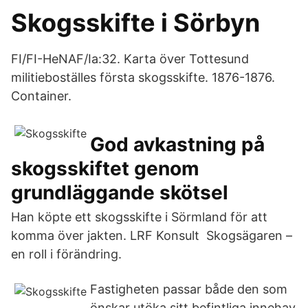
Skogsskifte i Sörbyn
FI/FI-HeNAF/Ia:32. Karta över Tottesund
militieboställes första skogsskifte. 1876-1876.
Container.
God avkastning på
skogsskiftet genom
grundläggande skötsel
Han köpte ett skogsskifte i Sörmland för att
komma över jakten. LRF Konsult Skogsägaren –
en roll i förändring.
Fastigheten passar både den som
önskar utöka sitt befintliga innehav