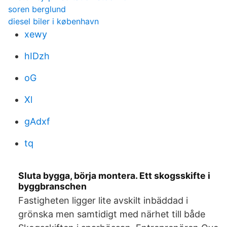
soren berglund
diesel biler i københavn
xewy
hIDzh
oG
Xl
gAdxf
tq
Sluta bygga, börja montera. Ett skogsskifte i
byggbranschen
Fastigheten ligger lite avskilt inbäddad i
grönska men samtidigt med närhet till både