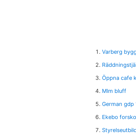
Varberg bygg
Räddningstjä
Öppna cafe 
Mlm bluff
German gdp 
Ekebo forsko
Styrelseutbi