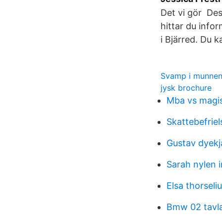
Det vi gör Des
hittar du inf
i Bjärred. Du 
Svamp i munnen
jysk brochure
Mba vs magis
Skattebefrie
Gustav dyekj
Sarah nylen 
Elsa thorseli
Bmw 02 tavl