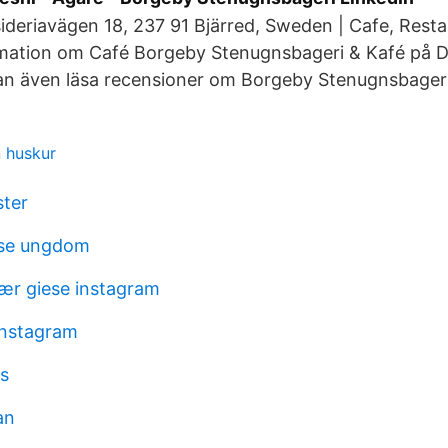
ideriavägen 18, 237 91 Bjärred, Sweden | Cafe, Resta
ormation om Café Borgeby Stenugnsbageri & Kafé på D
kan även läsa recensioner om Borgeby Stenugnsbageri
 huskur
ter
lse ungdom
ær giese instagram
instagram
us
an