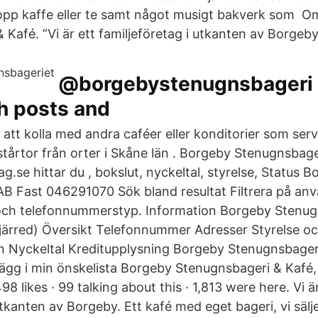
kopp kaffe eller te samt något musigt bakverk som 
Kafé. ”Vi är ett familjeföretag i utkanten av Borgeby
@borgebystenugnsbageri 
th posts and
 att kolla med andra caféer eller konditorier som serve
tårtor från orter i Skåne län . Borgeby Stenugnsba
ag.se hittar du , bokslut, nyckeltal, styrelse, Status 
B Fast 046291070 Sök bland resultat Filtrera på an
ch telefonnummerstyp. Information Borgeby Stenug
ärred) Översikt Telefonnummer Adresser Styrelse o
 Nyckeltal Kreditupplysning Borgeby Stenugnsbageri
 Lägg i min önskelista Borgeby Stenugnsbageri & Kafé
8 likes · 99 talking about this · 1,813 were here. Vi är
utkanten av Borgeby. Ett kafé med eget bageri, vi säl