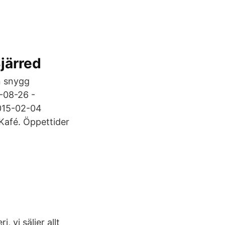
ärred
en snygg
5-08-26 -
2015-02-04
Kafé. Öppettider
 vi säljer allt