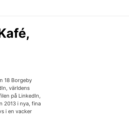
Kafé,
en 18 Borgeby
dIn, världens
filen på LinkedIn,
2013 i nya, fina
vs i en vacker