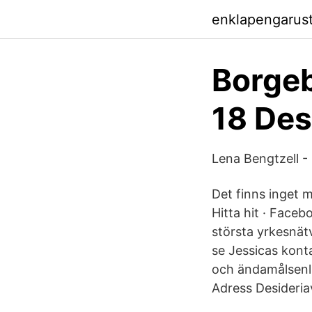
enklapengarus
Borgeb
18 Des
Lena Bengtzell -
Det finns inget 
Hitta hit · Faceb
största yrkesnätv
se Jessicas kon
och ändamålsenli
Adress Desideria