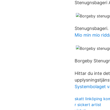
Stenugnsbageri 
Stenugnsbageri.
Mio min mio ridd
Borgeby Stenugns
Hittar du inte de
upplysningstjäns
Systembolaget v
skatt linköping k
r sickert artist