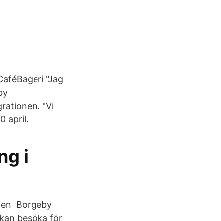
aCaféBageri "Jag
by
grationen. "Vi
 april.
ng i
llen Borgeby
 kan besöka för