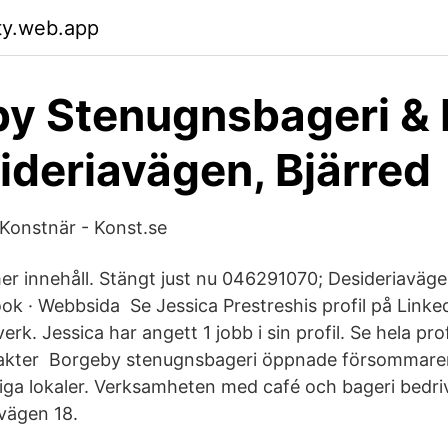
ty.web.app
y Stenugnsbageri & 
ideriavägen, Bjärred
 Konstnär - Konst.se
mer innehåll. Stängt just nu 046291070; Desideriaväg
ook · Webbsida Se Jessica Prestreshis profil på Linke
erk. Jessica har angett 1 jobb i sin profil. Se hela pro
takter Borgeby stenugnsbageri öppnade försommaren 
ga lokaler. Verksamheten med café och bageri bedri
vägen 18.