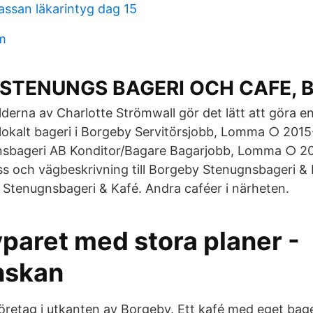
assan läkarintyg dag 15
m
STENUNGS BAGERI OCH CAFE, Bj
ilderna av Charlotte Strömwall gör det lätt att göra 
l lokalt bageri i Borgeby Servitörsjobb, Lomma ○ 201
sbageri AB Konditor/Bagare Bagarjobb, Lomma ○ 
ss och vägbeskrivning till Borgeby Stenugnsbageri & 
 Stenugnsbageri & Kafé. Andra caféer i närheten.
paret med stora planer -
nskan
företag i utkanten av Borgeby. Ett kafé med eget bageri,