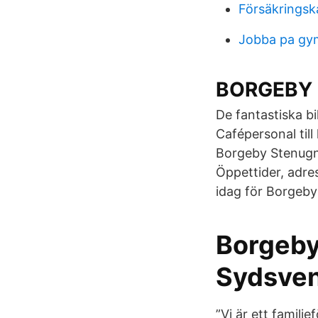
Försäkringsk
Jobba pa gy
BORGEBY 
De fantastiska b
Cafépersonal til
Borgeby Stenugn
Öppettider, adre
idag för Borgeby
Borgeby
Sydsve
”Vi är ett familje