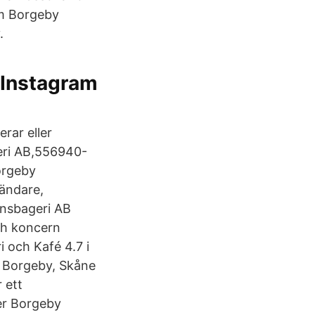
Om Borgeby
.
Instagram
rar eller
geri AB,556940-
Borgeby
vändare,
nsbageri AB
ch koncern
 och Kafé 4.7 i
, Borgeby, Skåne
 ett
jer Borgeby