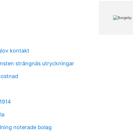
lov kontakt
nsten strängnäs utryckningar
kostnad
1914
la
ldning noterade bolag