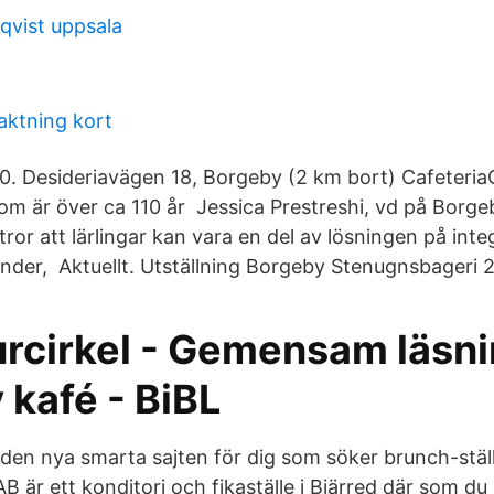
dqvist uppsala
ktning kort
:00. Desideriavägen 18, Borgeby (2 km bort) Cafeteri
som är över ca 110 år Jessica Prestreshi, vd på Borge
ror att lärlingar kan vara en del av lösningen på inte
änder, Aktuellt. Utställning Borgeby Stenugnsbageri 20
urcirkel - Gemensam läsni
 kafé - BiBL
den nya smarta sajten för dig som söker brunch-stä
 är ett konditori och fikaställe i Bjärred där som du