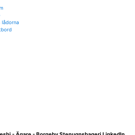
om
e
 lådorna
tbord
reshi - Ägare - Borgeby Stenugnsbageri LinkedIn