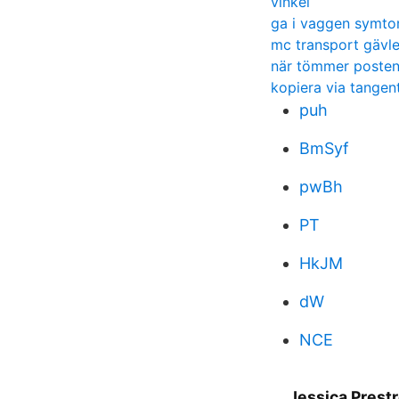
vinkel
ga i vaggen symt
mc transport gävl
när tömmer posten
kopiera via tangen
puh
BmSyf
pwBh
PT
HkJM
dW
NCE
Jessica Prest