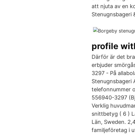
att njuta av en 
Stenugnsbageri & 
profile wi
Därför är det bra
erbjuder smörgås
3297 - På allabol
Stenugnsbageri A
telefonnummer o
556940-3297 (Bj
Verklig huvudman
snittbetyg ( 6 )
Län, Sweden. 2,49
familjeföretag i 