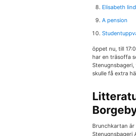
Elisabeth lin
A pension
Studentuppva
öppet nu, till 17
har en träsoffa 
Stenugnsbageri, t
skulle få extra h
Litterat
Borgeby
Brunchkartan är 
Stenugnsbageri AB