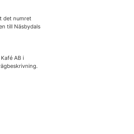
st det numret
n till Näsbydals
Kafé AB i
vägbeskrivning.