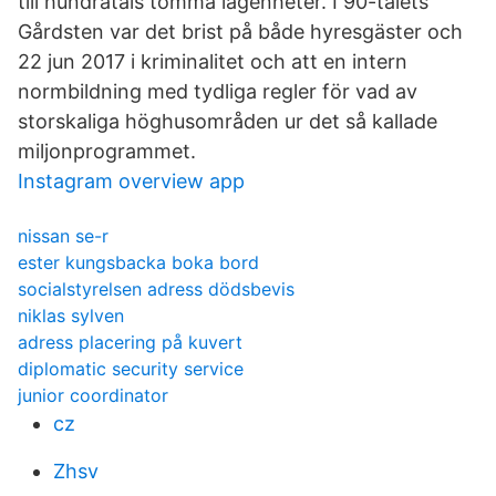
till hundratals tomma lägenheter. I 90-talets
Gårdsten var det brist på både hyresgäster och
22 jun 2017 i kriminalitet och att en intern
normbildning med tydliga regler för vad av
storskaliga höghusområden ur det så kallade
miljonprogrammet.
Instagram overview app
nissan se-r
ester kungsbacka boka bord
socialstyrelsen adress dödsbevis
niklas sylven
adress placering på kuvert
diplomatic security service
junior coordinator
cz
Zhsv