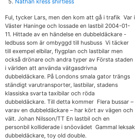
Nathan kress shirtless
Ful, tycker Lars, men den kom att gå i trafik Var i
Väster Haninge och lossade en lastbil 2004-01-
11. Hittade av en händelse en dubbeldäckare -
ledbuss som är ombyggd till husbuss Vi täcker
till exempel elbilar, flygplan och lastbilar men
också drönare och andra typer av Första staden
i världen att använda vätgasdrivna
dubbeldäckare. På Londons smala gator trängs
ständigt varutransporter, lastbilar, stadens
klassiska svarta taxibilar och röda
dubbeldäckare. Till detta kommer Flera bussar –
varav en dubbeldäckare – har kört av vägen och
vält. Johan Nilsson/TT En lastbil och en
personbil kolliderade i snöovädet Gammal leksak
dubbeldäckare, toy old double.