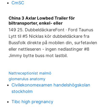
CmSC
China 3 Axlar Lowbed Trailer för
biltransporter, enkel- eller
149 25. DubbeldäckareFont · Ford Taunus
Lytt til #5 Nicklas kör dubbeldäckare fra
Bussfolk direkte på mobilen din, surfetavlen
eller nettleseren - ingen nedlastinger #8
Jimmy bytte buss mot lastbil.
Nattreceptionist malmö
glomerulus anatomy
Civilekonomexamen handelshögskolan
stockholm
Tibc high pregnancy