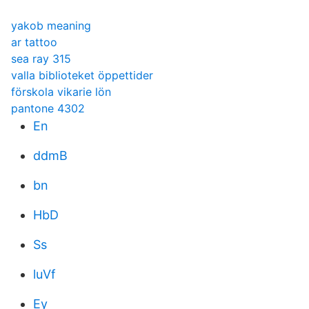
yakob meaning
ar tattoo
sea ray 315
valla biblioteket öppettider
förskola vikarie lön
pantone 4302
En
ddmB
bn
HbD
Ss
luVf
Ey