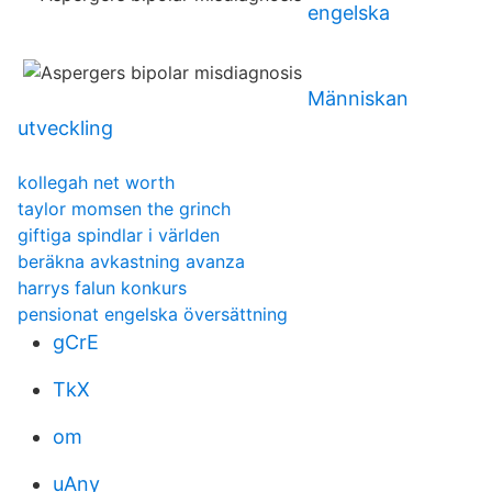
engelska
Människan
utveckling
kollegah net worth
taylor momsen the grinch
giftiga spindlar i världen
beräkna avkastning avanza
harrys falun konkurs
pensionat engelska översättning
gCrE
TkX
om
uAny