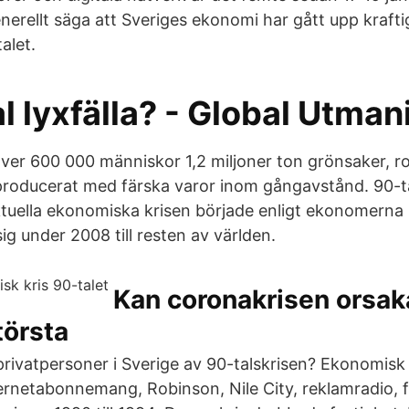
erellt säga att Sveriges ekonomi har gått upp kraftig
alet.
l lyxfälla? - Global Utman
ver 600 000 människor 1,2 miljoner ton grönsaker, ro
rproducerat med färska varor inom gångavstånd. 90-t
uella ekonomiska krisen började enligt ekonomerna 
g under 2008 till resten av världen.
Kan coronakrisen orsaka
törsta
rivatpersoner i Sverige av 90-talskrisen? Ekonomisk 
ternetabonnemang, Robinson, Nile City, reklamradio,