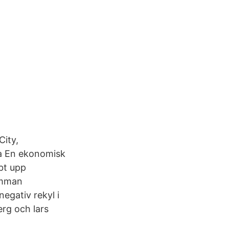
City,
na En ekonomisk
bbt upp
amman
egativ rekyl i
rg och lars