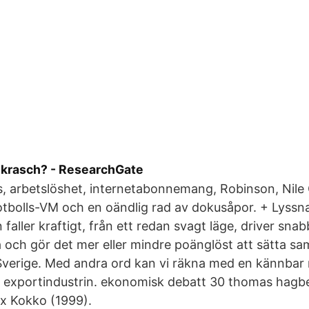
 krasch? - ResearchGate
, arbetslöshet, internetabonnemang, Robinson, Nile 
fotbolls-VM och en oändlig rad av dokusåpor. + Lyss
 faller kraftigt, från ett redan svagt läge, driver sna
 och gör det mer eller mindre poänglöst att sätta s
Sverige. Med andra ord kan vi räkna med en kännbar n
 exportindustrin. ekonomisk debatt 30 thomas hagbe
ex Kokko (1999).