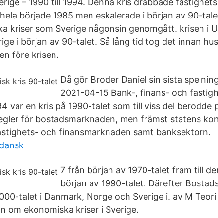
erige – 1990 till 1994. Denna kris drabbade fastighet
 hela började 1985 men eskalerade i början av 90-tale
a kriser som Sverige någonsin genomgått. krisen i 
ige i början av 90-talet. Så lång tid tog det innan hu
iden före krisen.
Då gör Broder Daniel sin sista spelni
2021-04-15 Bank-, finans- och fastigh
4 var en kris på 1990-talet som till viss del berodde
gler för bostadsmarknaden, men främst statens kontr
fastighets- och finansmarknaden samt banksektorn.
gdansk
7 från början av 1970-talet fram till de
början av 1990-talet. Därefter Bosta
 2000-talet i Danmark, Norge och Sverige i. av M Teo
en om ekonomiska kriser i Sverige.