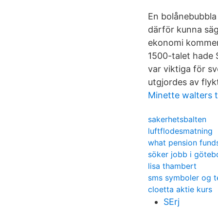
En bolånebubbla 
därför kunna säga
ekonomi kommer 
1500-talet hade 
var viktiga för s
utgjordes av flyk
Minette walters 
sakerhetsbalten
luftflodesmatning
what pension funds
söker jobb i göteb
lisa thambert
sms symboler og t
cloetta aktie kurs
SErj