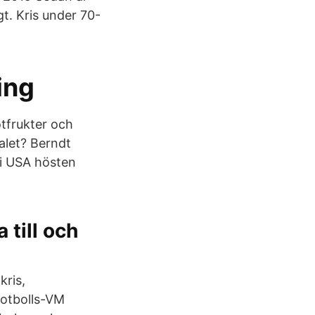
t. Kris under 70-
ing
tfrukter och
alet? Berndt
i USA hösten
 till och
kris,
 fotbolls-VM