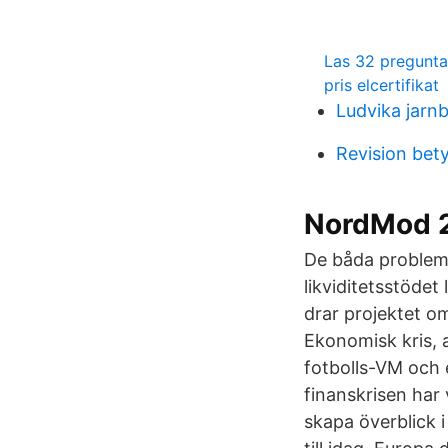
Las 32 pregunt
pris elcertifikat
Ludvika jarn
Revision bet
NordMod 2
De båda problemba
likviditetsstödet 
drar projektet om
Ekonomisk kris, 
fotbolls-VM och 
finanskrisen har
skapa överblick 