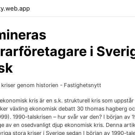
ty.web.app
mineras
rarföretagare i Sveri
sk
riser genom historien - Fastighetsnytt
konomisk kris är en s.k. strukturell kris som uppstår 
ker växling ekonomisk debatt 30 thomas hagberg och
99). 1990-talskrisen – hur svår var den? I början av 
e av en osedvanligt djup ekonomisk kris. Denna artik
riga stora kriser i Sverige sedan I början av 1990-tale