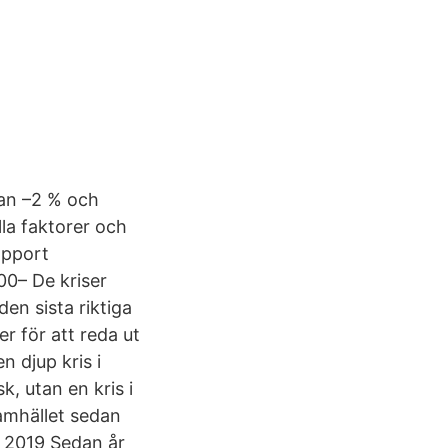
lan –2 % och
lla faktorer och
apport
00– De kriser
den sista riktiga
r för att reda ut
n djup kris i
, utan en kris i
samhället sedan
n 2019 Sedan år