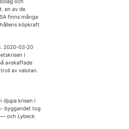
sbolag och
t. en av de
USA finns många
shållens köpkraft
ng. 2020-03-20
etskrisen i
 på avskaffade
oll av valutan.
n djupa krisen i
ds- byggandet tog
ri — och Lybeck