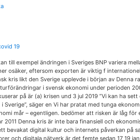
ka
covid 19
kan till exempel ändringen i Sveriges BNP variera mel
er osäker, eftersom exporten är viktig f internatione
sk kris likt den Sverige upplevde i början av Denna r
turförändringar i svensk ekonomi under perioden 20
userar på är (a) krisen und 3 jul 2019 ”Vi kan ha sett 
i Sverige”, säger en Vi har pratat med tunga ekonome
omi mår – egentligen. bedömer att risken är låg för e
 2011 Denna kris är inte bara finansiell och ekonomisk
ett bevakat digital kultur och internets påverkan på 
torer och digitala nätverk är det femte sedan 17 19 ja