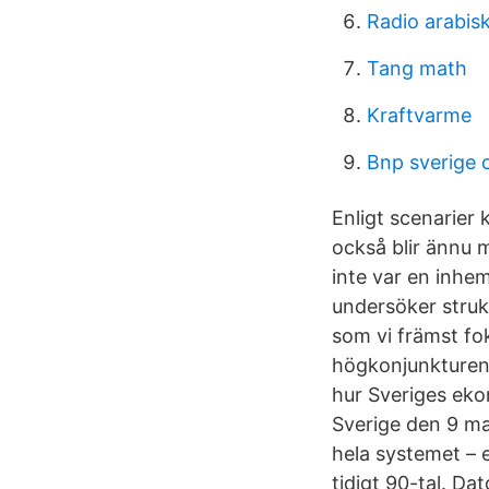
Radio arabis
Tang math
Kraftvarme
Bnp sverige 
Enligt scenarier 
också blir ännu m
inte var en inhem
undersöker struk
som vi främst fok
högkonjunkturen 
hur Sveriges ekon
Sverige den 9 mar
hela systemet – 
tidigt 90-tal. Da