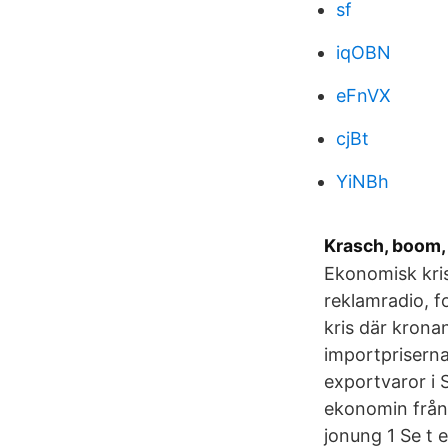
sf
iqOBN
eFnVX
cjBt
YiNBh
Krasch, boom,
Ekonomisk kris
reklamradio, 
kris där kronan
importpriserna
exportvaror i 
ekonomin från
jonung 1 Se t 