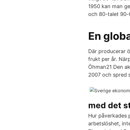
1950 kan man gen
och 80-talet 90-t
En globa
Där producerar ö
frukt per år. Nä
Öhman21 Den akt
2007 och spred si
med det s
Hur påverkades p
arbetslöshet, in