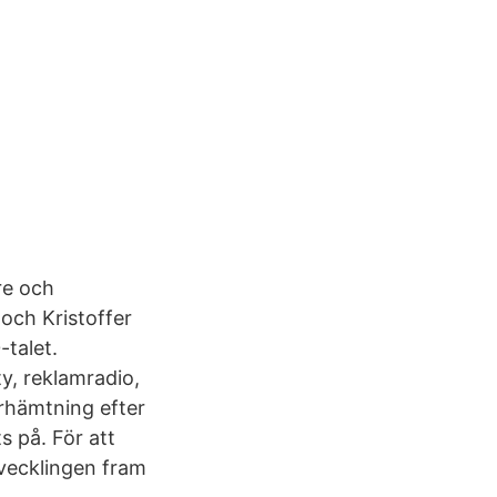
re och
a och Kristoffer
-talet.
y, reklamradio,
erhämtning efter
s på. För att
tvecklingen fram