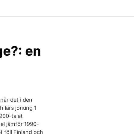
ge?: en
när det i den
 lars jonung 1
1990-talet
el jämför 1990-
t föll Finland och