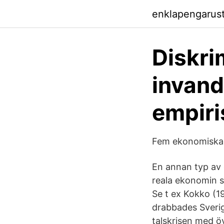
enklapengarus
Diskri
invand
empiri
Fem ekonomiska k
En annan typ av e
reala ekonomin s
Se t ex Kokko (19
drabbades Sverig
talskrisen med öv