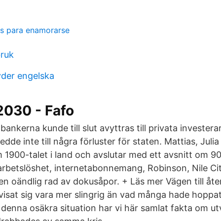
as para enamorarse
bruk
yder engelska
030 - Fafo
nkerna kunde till slut avyttras till privata investera
ledde inte till några förluster för staten. Mattias, Juli
 1900-talet i land och avslutar med ett avsnitt om 90
arbetslöshet, internetabonnemang, Robinson, Nile Cit
en oändlig rad av dokusåpor. + Läs mer Vägen till åt
 visat sig vara mer slingrig än vad många hade hoppat
i denna osäkra situation har vi här samlat fakta om u